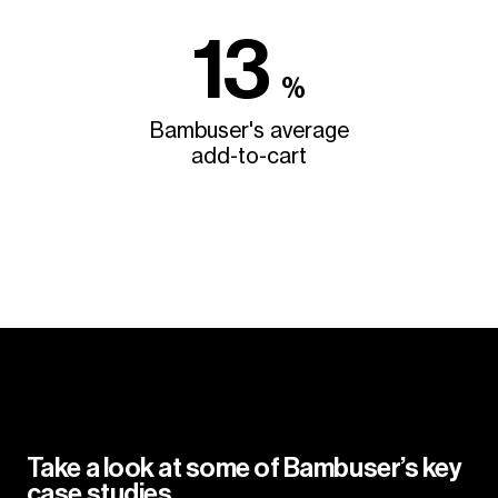
13
%
Bambuser's average
add-to-cart
Take a look at some of Bambuser’s key
case studies